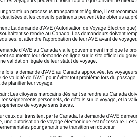
s. Les voyageurs peuvent choisir l'option qui convient le mieux à
r garantir un processus transparent et légitime, il est recom
 actualisées et les conseils pertinents peuvent être obtenus aup
: La demande d'AVE (Autorisation de Voyage Électronique) 
 souhaitent se rendre au Canada. Les demandeurs doivent remplir
requises, et attendre l'approbation de leur AVE avant de voyager
nde d'AVE au Canada via le gouvernement implique le process
nt soumettre leur demande en ligne sur le site officiel du gouve
ne validation légale de leur statut de voyage.
fois la demande d'AVE au Canada approuvée, les voyageurs doiv
de de validité de l'AVE pour éviter tout problème lors du passage
 de planifier leur voyage.
: Les citoyens marocains désirant se rendre au Canada doiv
 renseignements personnels, de détails sur le voyage, et la vali
e expérience de voyage sans tracas.
 ceux qui transitent par le Canada, la demande d'AVE demeure
e, une autorisation de voyage électronique est nécessaire. Les
nementales pour garantir une transition en douceur.