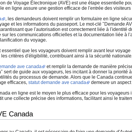
on de Voyage Électronique (AVE) est une étape essentielle pour
e en ligne assure une gestion efficace de l'entrée des visiteurs 
a
, les demandeurs doivent remplir un formulaire en ligne sécur
oyage et les informations du passeport. Le mot-clé "Demande A
antissant que l'autorisation est correctement liée à l'identité d
sur les communications officielles et la documentation liée à l'
anification du voyage.
essentiel que les voyageurs doivent remplir avant leur voyage 
es critères d'éligibilité, contribuant ainsi à la sécurité nationale
emande ave canada
et remplir la demande de manière précise
rt de guide aux voyageurs, les incitant à donner la priorité à c
btilités du processus de demande. Alors que le Canada continu
age efficaces,
statut demande ave canada
demeure un aspect e
da en ligne est le moyen le plus efficace pour les voyageurs i
t une collecte précise des informations, facilitant ainsi le trai
AVE Canada
 au Canada, il est nécessaire de faire une demande d'Autoris