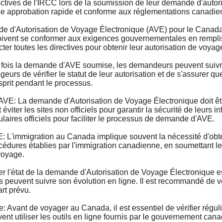
ctives de l'IRCC lors de la soumission de leur demande d'autor
une approbation rapide et conforme aux réglementations canadie
'Autorisation de Voyage Électronique (AVE) pour le Canada e
ivent se conformer aux exigences gouvernementales en remplissa
cter toutes les directives pour obtenir leur autorisation de voyag
is la demande d'AVE soumise, les demandeurs peuvent suivre l
s de vérifier le statut de leur autorisation et de s'assurer que
esprit pendant le processus.
La demande d'Autorisation de Voyage Électronique doit être e
iter les sites non officiels pour garantir la sécurité de leurs
mulaires officiels pour faciliter le processus de demande d'AVE.
'immigration au Canada implique souvent la nécessité d'obten
édures établies par l'immigration canadienne, en soumettant leur
voyage.
l'état de la demande d'Autorisation de Voyage Électronique est
uvent suivre son évolution en ligne. Il est recommandé de vér
rt prévu.
Avant de voyager au Canada, il est essentiel de vérifier régul
nt utiliser les outils en ligne fournis par le gouvernement ca