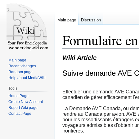
Main page
Discussion
Formulaire e
wonderkingwiki.com
Wiki Article
Main page
Recent changes
Suivre demande AVE 
Random page
Help about MediaWiki
Tools
Effectuer une demande AVE Canada
Home Page
canadien de gérer efficacement l'en
Create New Account
Report Wiki page
La Demande AVE Canada, ou demand
Contact Page
rendre au Canada par avion. AVE sig
pour les ressortissants étrangers
voyageurs admissibles d'obtenir une
frontières.