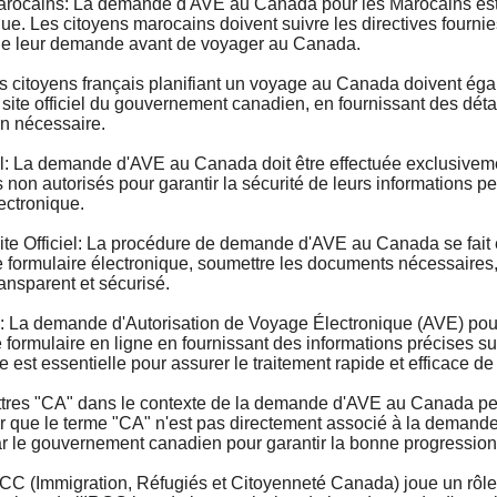
cains: La demande d'AVE au Canada pour les Marocains est u
que. Les citoyens marocains doivent suivre les directives fourni
n de leur demande avant de voyager au Canada.
itoyens français planifiant un voyage au Canada doivent ég
e site officiel du gouvernement canadien, en fournissant des déta
on nécessaire.
 La demande d'AVE au Canada doit être effectuée exclusivement
 non autorisés pour garantir la sécurité de leurs informations p
ectronique.
Officiel: La procédure de demande d'AVE au Canada se fait ent
ormulaire électronique, soumettre les documents nécessaires, et
ransparent et sécurisé.
 demande d'Autorisation de Voyage Électronique (AVE) pour le
ormulaire en ligne en fournissant des informations précises sur l
 est essentielle pour assurer le traitement rapide et efficace d
s "CA" dans le contexte de la demande d'AVE au Canada peuven
er que le terme "CA" n'est pas directement associé à la deman
par le gouvernement canadien pour garantir la bonne progressio
(Immigration, Réfugiés et Citoyenneté Canada) joue un rôle 